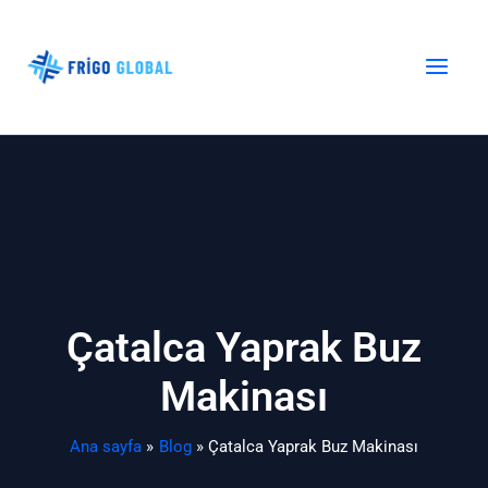
İçeriğe
atla
Çatalca Yaprak Buz
Makinası
Ana sayfa
Blog
Çatalca Yaprak Buz Makinası