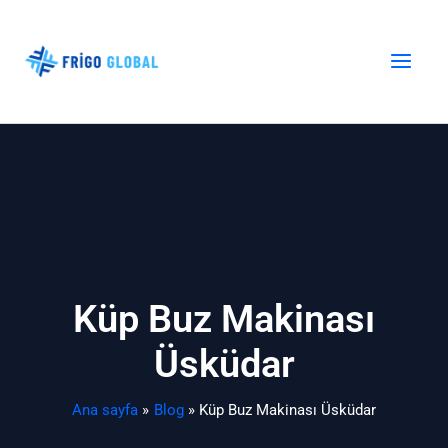
İçeriğe
atla
Küp Buz Makinası
Üsküdar
Ana sayfa
Blog
Küp Buz Makinası Üsküdar