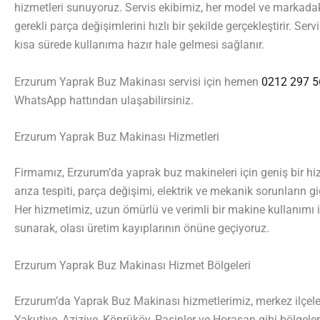
hizmetleri sunuyoruz. Servis ekibimiz, her model ve markad
gerekli parça değişimlerini hızlı bir şekilde gerçekleştirir. Se
kısa sürede kullanıma hazır hale gelmesi sağlanır.
Erzurum Yaprak Buz Makinası servisi için hemen
0212 297 5
WhatsApp hattından ulaşabilirsiniz.
Erzurum Yaprak Buz Makinası Hizmetleri
Firmamız, Erzurum’da yaprak buz makineleri için geniş bir hi
arıza tespiti, parça değişimi, elektrik ve mekanik sorunların 
Her hizmetimiz, uzun ömürlü ve verimli bir makine kullanımı 
sunarak, olası üretim kayıplarının önüne geçiyoruz.
Erzurum Yaprak Buz Makinası Hizmet Bölgeleri
Erzurum’da Yaprak Buz Makinası hizmetlerimiz, merkez ilçel
Yakutiye, Aziziye, Köprüköy, Pasinler ve Horasan gibi bölgeler