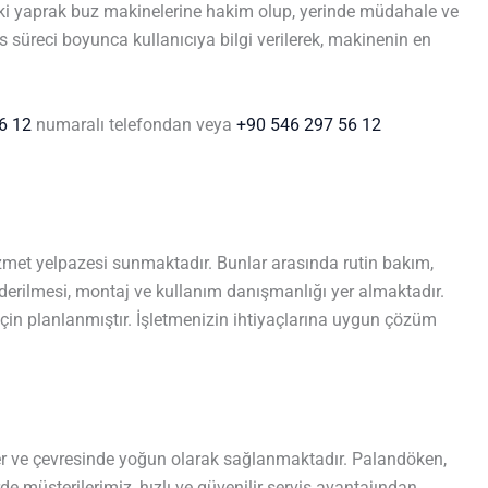
aki yaprak buz makinelerine hakim olup, yerinde müdahale ve
rvis süreci boyunca kullanıcıya bilgi verilerek, makinenin en
6 12
numaralı telefondan veya
+90 546 297 56 12
zmet yelpazesi sunmaktadır. Bunlar arasında rutin bakım,
giderilmesi, montaj ve kullanım danışmanlığı yer almaktadır.
için planlanmıştır. İşletmenizin ihtiyaçlarına uygun çözüm
er ve çevresinde yoğun olarak sağlanmaktadır. Palandöken,
de müşterilerimiz, hızlı ve güvenilir servis avantajından