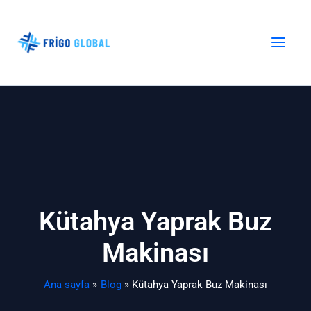
İçeriğe
atla
Kütahya Yaprak Buz
Makinası
Ana sayfa
Blog
Kütahya Yaprak Buz Makinası