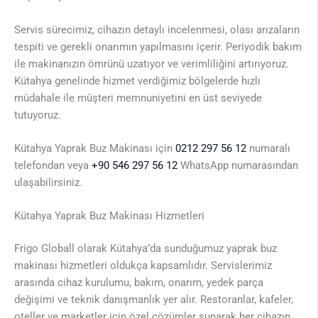
Servis sürecimiz, cihazın detaylı incelenmesi, olası arızaların
tespiti ve gerekli onarımın yapılmasını içerir. Periyodik bakım
ile makinanızın ömrünü uzatıyor ve verimliliğini artırıyoruz.
Kütahya genelinde hizmet verdiğimiz bölgelerde hızlı
müdahale ile müşteri memnuniyetini en üst seviyede
tutuyoruz.
Kütahya Yaprak Buz Makinası için
0212 297 56 12
numaralı
telefondan veya
+90 546 297 56 12
WhatsApp numarasından
ulaşabilirsiniz.
Kütahya Yaprak Buz Makinası Hizmetleri
Frigo Globall olarak Kütahya’da sunduğumuz yaprak buz
makinası hizmetleri oldukça kapsamlıdır. Servislerimiz
arasında cihaz kurulumu, bakım, onarım, yedek parça
değişimi ve teknik danışmanlık yer alır. Restoranlar, kafeler,
oteller ve marketler için özel çözümler sunarak her cihazın