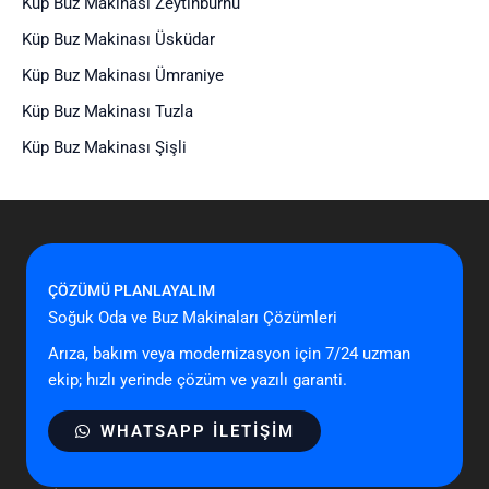
Küp Buz Makinası Zeytinburnu
Küp Buz Makinası Üsküdar
Küp Buz Makinası Ümraniye
Küp Buz Makinası Tuzla
Küp Buz Makinası Şişli
ÇÖZÜMÜ PLANLAYALIM
Soğuk Oda ve Buz Makinaları Çözümleri
Arıza, bakım veya modernizasyon için 7/24 uzman
ekip; hızlı yerinde çözüm ve yazılı garanti.
WHATSAPP ILETIŞIM