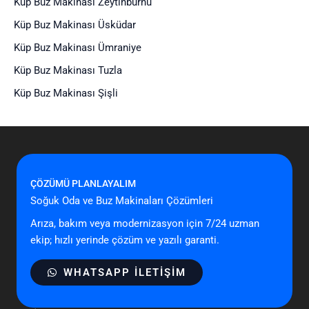
Küp Buz Makinası Zeytinburnu
Küp Buz Makinası Üsküdar
Küp Buz Makinası Ümraniye
Küp Buz Makinası Tuzla
Küp Buz Makinası Şişli
ÇÖZÜMÜ PLANLAYALIM
Soğuk Oda ve Buz Makinaları Çözümleri
Arıza, bakım veya modernizasyon için 7/24 uzman
ekip; hızlı yerinde çözüm ve yazılı garanti.
WHATSAPP ILETIŞIM