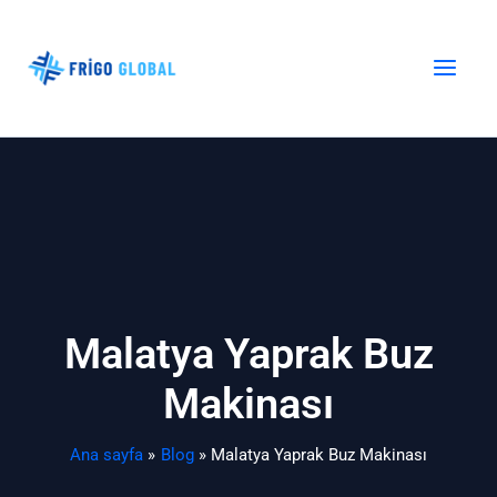
İçeriğe
atla
Malatya Yaprak Buz
Makinası
Ana sayfa
Blog
Malatya Yaprak Buz Makinası