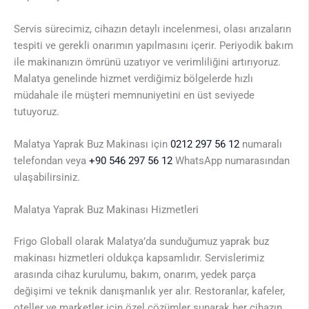
Servis sürecimiz, cihazın detaylı incelenmesi, olası arızaların
tespiti ve gerekli onarımın yapılmasını içerir. Periyodik bakım
ile makinanızın ömrünü uzatıyor ve verimliliğini artırıyoruz.
Malatya genelinde hizmet verdiğimiz bölgelerde hızlı
müdahale ile müşteri memnuniyetini en üst seviyede
tutuyoruz.
Malatya Yaprak Buz Makinası için
0212 297 56 12
numaralı
telefondan veya
+90 546 297 56 12
WhatsApp numarasından
ulaşabilirsiniz.
Malatya Yaprak Buz Makinası Hizmetleri
Frigo Globall olarak Malatya’da sunduğumuz yaprak buz
makinası hizmetleri oldukça kapsamlıdır. Servislerimiz
arasında cihaz kurulumu, bakım, onarım, yedek parça
değişimi ve teknik danışmanlık yer alır. Restoranlar, kafeler,
oteller ve marketler için özel çözümler sunarak her cihazın